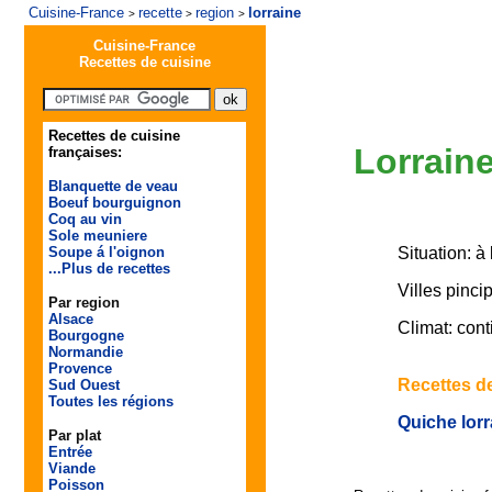
Cuisine-France
recette
region
lorraine
>
>
>
Cuisine-France
Recettes de cuisine
Recettes de cuisine
Lorrain
françaises:
Blanquette de veau
Boeuf bourguignon
Coq au vin
Sole meuniere
Situation: à
Soupe á l'oignon
...Plus de recettes
Villes pinci
Par region
Alsace
Climat: cont
Bourgogne
Normandie
Provence
Recettes de
Sud Ouest
Toutes les régions
Quiche lorr
Par plat
Entrée
Viande
Poisson