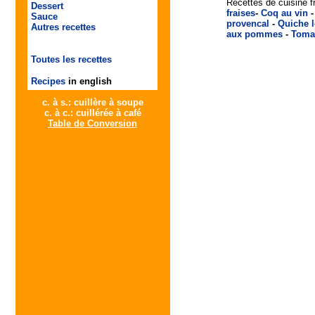
Recettes de cuisine f
Dessert
fraises
-
Coq au vin
Sauce
provencal
-
Quiche l
Autres recettes
aux pommes
-
Tomat
Toutes les recettes
Recipes
in english
c. à s.: cuillère à soupe
c. à c.: cuillérée à café
Table de Conversion