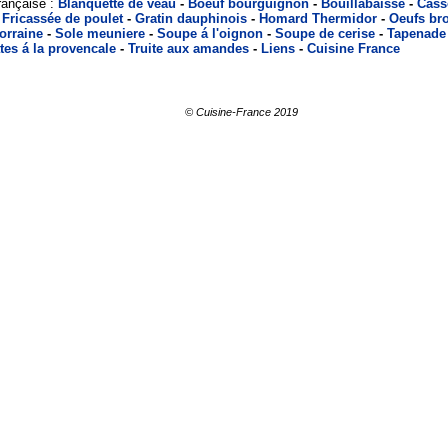
rançaise :
Blanquette de veau
-
Boeuf bourguignon
-
Bouillabaisse
-
Cass
-
Fricassée
de poulet
-
Gratin dauphinois
-
Homard Thermidor
-
Oeufs bro
orraine
-
Sole meuniere
-
Soupe á l'oignon
-
Soupe de cerise
-
Tapenade
es á la provencale
-
Truite aux amandes
-
Liens
-
Cuisine France
© Cuisine-France 2019