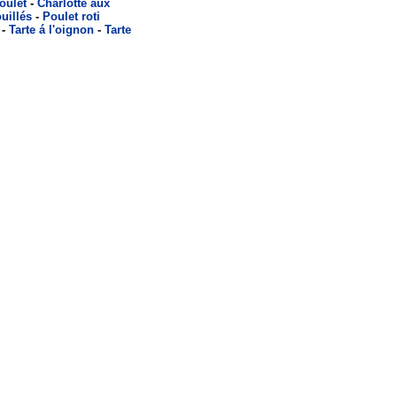
oulet
-
Charlotte aux
uillés
-
Poulet roti
-
Tarte á l'oignon
-
Tarte