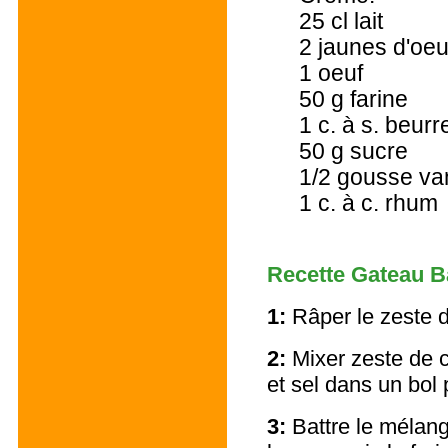
25 cl lait
2 jaunes d'oeu
1 oeuf
50 g farine
1 c. à s. beurr
50 g sucre
1/2 gousse vani
1 c. à c. rhum
Recette Gateau 
1:
Râper le zeste d
2:
Mixer zeste de c
et sel dans un bol 
3:
Battre le mélan