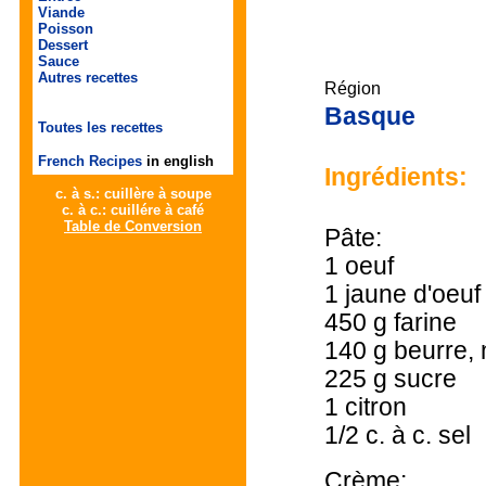
Viande
Poisson
Dessert
Sauce
Autres recettes
Région
Basque
Toutes les recettes
French Recipes
in english
Ingrédients:
c. à s.: cuillère à soupe
c. à c.: cuillére à café
Table de Conversion
Pâte:
1 oeuf
1 jaune d'oeuf
450 g farine
140 g beurre, 
225 g sucre
1 citron
1/2 c. à c. sel
Crème: