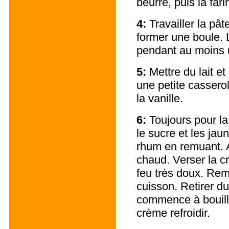
beurre, puis la fari
4:
Travailler la pât
former une boule. 
pendant au moins 
5:
Mettre du lait e
une petite cassero
la vanille.
6:
Toujours pour la
le sucre et les jaun
rhum en remuant. A
chaud. Verser la c
feu très doux. Re
cuisson. Retirer d
commence à bouillir
crème refroidir.