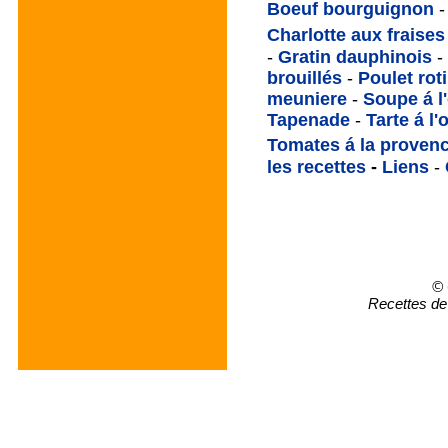
Boeuf bourguignon
-
Charlotte aux fraises
-
Gratin dauphinois
-
brouillés
-
Poulet rot
meuniere
-
Soupe á l
Tapenade
-
Tarte á l
Tomates á la provenc
les recettes
-
Liens
-
© 
Recettes de 