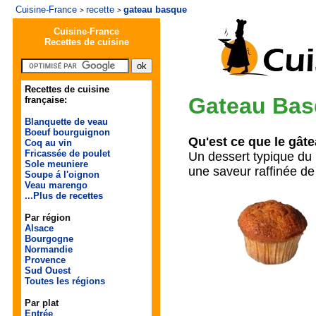
Cuisine-France
recette
gateau basque
>
>
Cuisine-France
Recettes de cuisine
Recettes de cuisine
Gateau Ba
française:
Blanquette de veau
Boeuf bourguignon
Qu'est ce que le gât
Coq au vin
Fricassée de poulet
Un dessert typique du
Sole meuniere
une saveur raffinée de 
Soupe á l'oignon
Veau marengo
...Plus de recettes
Par région
Alsace
Bourgogne
Normandie
Provence
Sud Ouest
Toutes les régions
Par plat
Entrée