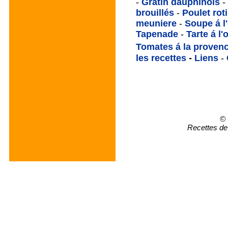
-
Gratin dauphinois
-
brouillés
-
Poulet rot
meuniere
-
Soupe á l
Tapenade
-
Tarte á l
Tomates á la provenc
les recettes
-
Liens
-
© 
Recettes de 