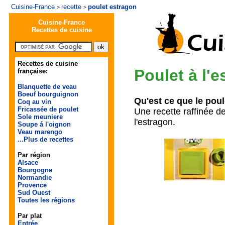
Cuisine-France
recette
poulet estragon
>
>
Cuisine-France
Recettes de cuisine
Recettes de cuisine
Poulet à l'
française:
Blanquette de veau
Boeuf bourguignon
Qu'est ce que le poul
Coq au vin
Fricassée de poulet
Une recette raffinée d
Sole meuniere
l'estragon.
Soupe á l'oignon
Veau marengo
...Plus de recettes
Par région
Alsace
Bourgogne
Normandie
Provence
Sud Ouest
Toutes les régions
Par plat
Entrée