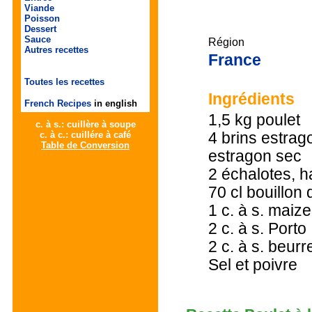
Viande
Poisson
Dessert
Sauce
Région
Autres recettes
France
Toutes les recettes
Ingrédients
French Recipes
in english
1,5 kg poulet
c. à s.: cuillère à soupe
4 brins estrago
c. à c.: cuillére à café
Table de Conversion
estragon sec
2 échalotes, 
70 cl bouillon 
1 c. à s. maiz
2 c. à s. Porto
2 c. à s. beurr
Sel et poivre