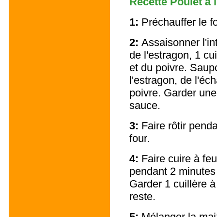
Recette Poulet à 
1:
Préchauffer le f
2:
Assaisonner l'in
de l'estragon, 1 cu
et du poivre. Saup
l'estragon, de l'éc
poivre. Garder une
sauce.
3:
Faire rôtir pend
four.
4:
Faire cuire à fe
pendant 2 minutes 
Garder 1 cuillère à
reste.
5:
Mélanger la maiz