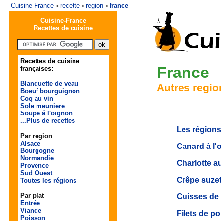
Cuisine-France
recette
region
france
>
>
>
Cuisine-France
Recettes de cuisine
Recettes de cuisine
France
françaises:
Blanquette de veau
Autres regio
Boeuf bourguignon
Coq au vin
Sole meuniere
Soupe á l'oignon
...Plus de recettes
Les régions
Par region
Alsace
Canard à l'
Bourgogne
Normandie
Charlotte au
Provence
Sud Ouest
Crêpe suzet
Toutes les régions
Par plat
Cuisses de 
Entrée
Viande
Filets de p
Poisson