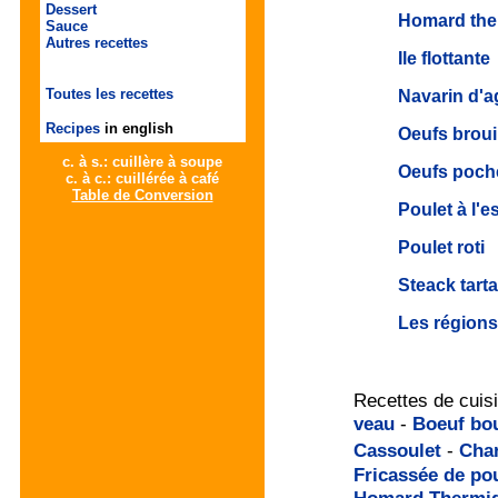
Dessert
Homard the
Sauce
Autres recettes
Ile flottante
Toutes les recettes
Navarin d'
Recipes
in english
Oeufs broui
c. à s.: cuillère à soupe
Oeufs poch
c. à c.: cuillérée à café
Table de Conversion
Poulet à l'e
Poulet roti
Steack tarta
Les régions
Recettes de cuisi
veau
-
Boeuf bo
Cassoulet
-
Char
Fricassée
de pou
Homard Thermi