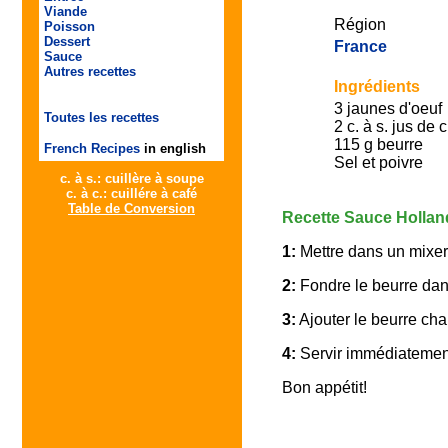
Viande
Région
Poisson
Dessert
France
Sauce
Autres recettes
Ingrédients
3 jaunes d'oeuf
Toutes les recettes
2 c. à s. jus de c
115 g beurre
French Recipes
in english
Sel et poivre
c. à s.: cuillère à soupe
c. à c.: cuillére à café
Table de Conversion
Recette Sauce Hollan
1:
Mettre dans un mixer é
2:
Fondre le beurre dans
3:
Ajouter le beurre cha
4:
Servir immédiatement 
Bon appétit!