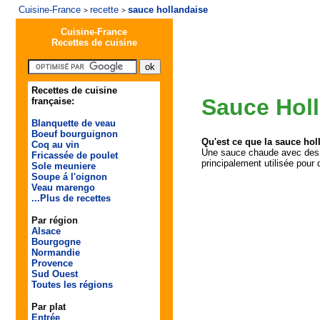
Cuisine-France
recette
sauce hollandaise
>
>
Cuisine-France
Recettes de cuisine
Recettes de cuisine
Sauce Hol
française:
Blanquette de veau
Boeuf bourguignon
Qu'est ce que la sauce hol
Coq au vin
Une sauce chaude avec des ja
Fricassée de poulet
principalement utilisée pour 
Sole meuniere
Soupe á l'oignon
Veau marengo
...Plus de recettes
Par région
Alsace
Bourgogne
Normandie
Provence
Sud Ouest
Toutes les régions
Par plat
Entrée